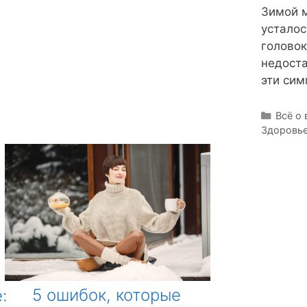
Зимой м
усталос
головок
недоста
эти сим
Р
Всё о
Здоровь
у
б
р
и
к
и
5 ошибок, которые
: