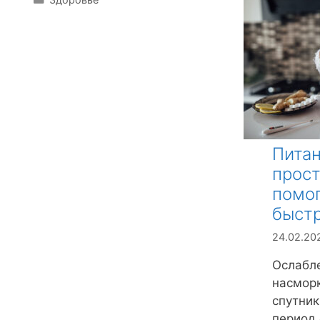
б
у
р
б
и
р
к
и
и
к
и
Питан
прост
помо
быст
24.02.20
Ослабле
насморк
спутник
период 