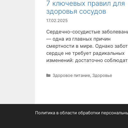
7 ключевых правил для
здоровья сосудов
17.02.2025
Сердечно-сосудистые заболеван
— одна из главных причин
смертности в мире. Однако забот
сердце не требует радикальных
изменений: достаточно соблюдат
Р
Здоровое питание
,
Здоровье
у
б
р
и
к
и
Политика в области обработки персональн