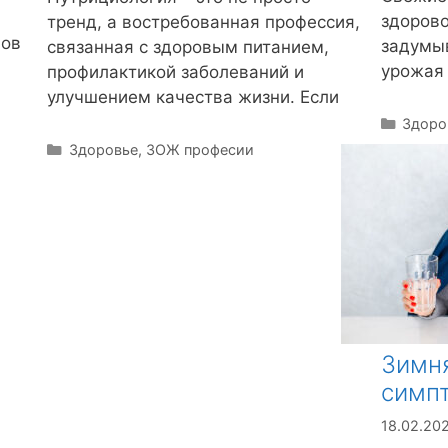
здорово
тренд, а востребованная профессия,
нов
задумыв
связанная с здоровым питанием,
урожая 
профилактикой заболеваний и
улучшением качества жизни. Если
Р
Здоро
у
Р
Здоровье
,
ЗОЖ професии
б
у
р
б
и
р
к
и
и
к
и
Зимня
симп
18.02.20