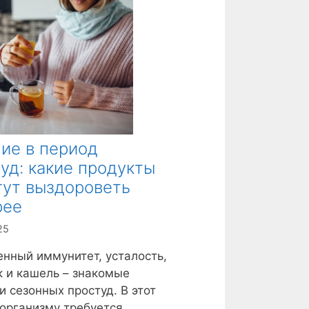
ие в период
уд: какие продукты
гут выздороветь
рее
25
нный иммунитет, усталость,
 и кашель – знакомые
и сезонных простуд. В этот
организму требуется