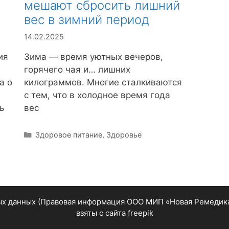
мешают сбросить лишний
вес в зимний период
14.02.2025
Зима — время уютных вечеров,
ия
горячего чая и… лишних
килограммов. Многие сталкиваются
а о
с тем, что в холодное время года
вес
ь
Р
Здоровое питание
,
Здоровье
у
б
р
и
к
и
ых данных (Правовая информация ООО МИП «Новая Ремедик
взяты с сайта
freepik