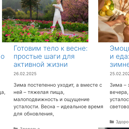
Готовим тело к весне:
Эмоц
мо
простые шаги для
и еда
активной жизни
зимн
26.02.2025
25.02.20
Зима постепенно уходит, а вместе с
Зима – 
а,
ней – тяжелая пища,
вечера,
малоподвижность и ощущение
усталос
усталости. Весна – идеальное время
светово
для обновления,
Р
Здоро
у
Р
Здоровье