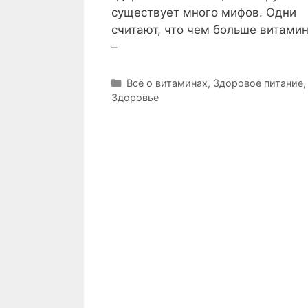
существует много мифов. Одни
считают, что чем больше витами
–
Р
Всё о витаминах
,
Здоровое питание
,
Здоровье
у
б
р
и
к
и