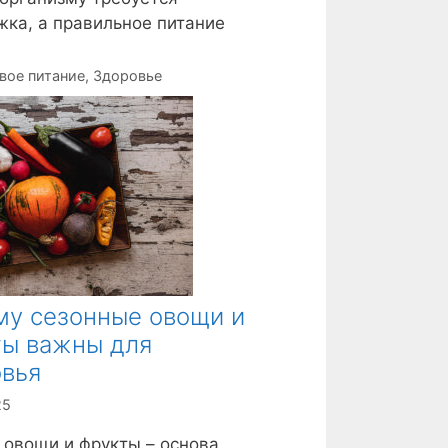
ка, а правильное питание
вое питание
,
Здоровье
му сезонные овощи и
ты важны для
овья
25
овощи и фрукты – основа