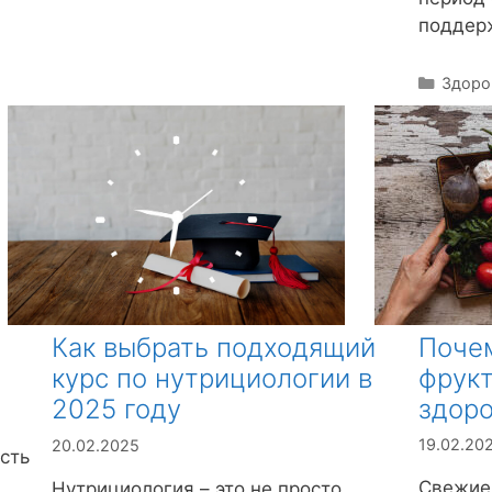
поддерж
Р
Здоро
у
б
р
и
к
и
Поче
Как выбрать подходящий
фрук
курс по нутрициологии в
здор
2025 году
19.02.20
20.02.2025
сть
Свежие 
Нутрициология – это не просто