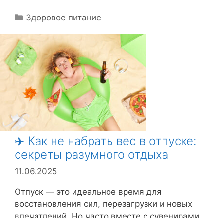
Р
Здоровое питание
у
б
р
и
к
и
✈️ Как не набрать вес в отпуске:
секреты разумного отдыха
11.06.2025
Отпуск — это идеальное время для
восстановления сил, перезагрузки и новых
впечатлений. Но часто вместе с сувенирами