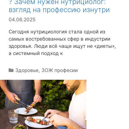
? Зачем нужен нутрициолог:
взгляд на профессию изнутри
04.06.2025
Сегодня нутрициология стала одной из
самых востребованных сфер в индустрии
здоровья. Люди всё чаще ищут не «диеты»,
а системный подход к
Р
Здоровье
,
ЗОЖ професии
у
б
р
и
к
и