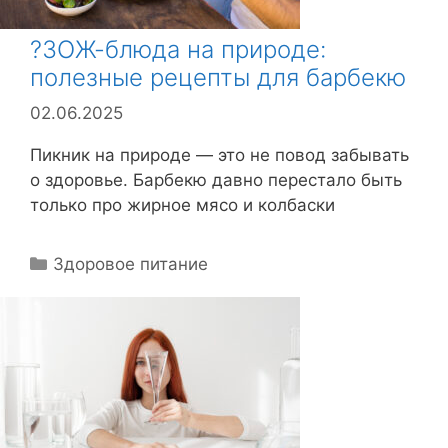
?ЗОЖ-блюда на природе:
полезные рецепты для барбекю
02.06.2025
Пикник на природе — это не повод забывать
о здоровье. Барбекю давно перестало быть
только про жирное мясо и колбаски
Р
Здоровое питание
у
б
р
и
к
и