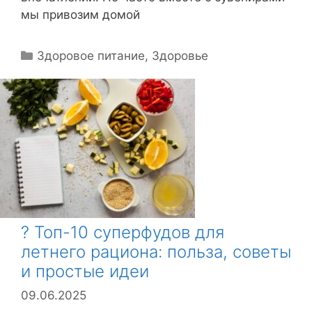
мы привозим домой
Р
Здоровое питание
,
Здоровье
у
б
р
и
к
и
? Топ-10 суперфудов для
летнего рациона: польза, советы
и простые идеи
09.06.2025