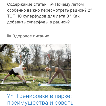
Содержание статьи 1☀️ Почему летом
особенно важно пересмотреть рацион? 2?
ТОП-10 суперфудов для лета 3? Как
добавить суперфуды в рацион?
Р
Здоровое питание
у
б
р
и
к
и
?♀️ Тренировки в парке:
преимущества и советы