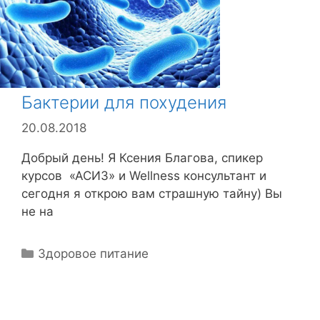
к
и
Бактерии для похудения
20.08.2018
Добрый день! Я Ксения Благова, спикер
курсов «АСИЗ» и Wellness консультант и
сегодня я открою вам страшную тайну) Вы
не на
Р
Здоровое питание
у
б
р