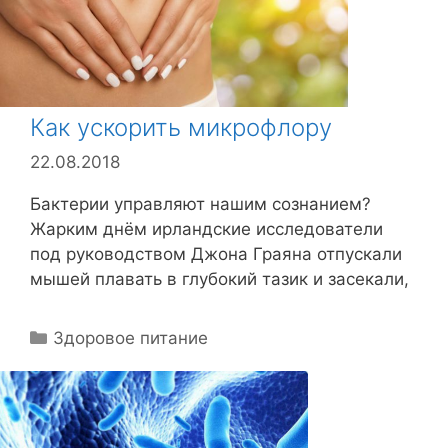
Как ускорить микрофлору
22.08.2018
Бактерии управляют нашим сознанием?
Жарким днём ирландские исследователи
под руководством Джона Граяна отпускали
мышей плавать в глубокий тазик и засекали,
Р
Здоровое питание
у
б
р
и