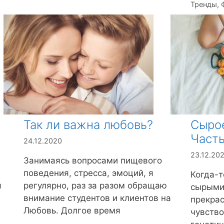
Тренды
б
,
р
и
к
и
Так ли важна любовь?
Сырое
Часть
24.12.2020
23.12.20
Занимаясь вопросами пищевого
поведения, стресса, эмоций, я
Когда-т
я
регулярно, раз за разом обращаю
сырыми 
внимание студентов и клиентов на
прекрас
Любовь. Долгое время
чувство