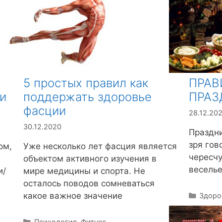
ПРАВ
5 простых правил как
и
ПРАЗ
поддержать здоровье
фасции
28.12.20
30.12.2020
Праздни
зря гов
ом,
Уже несколько лет фасция является
чересчу
объектом активного изучения в
веселье
и/
мире медицины и спорта. Не
осталось поводов сомневаться
какое важное значение
Р
Здоро
у
б
Р
Психология
,
Фитнес