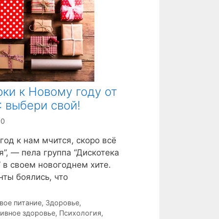
ки к Новому году от
 выбери свой!
20
год к нам мчится, скоро всё
я”, — пела группа “Дискотека
 в своем новогоднем хите.
ты боялись, что
вое питание
,
Здоровье
,
ивное здоровье
,
Психология
,