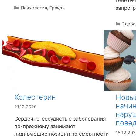
генетич
запрог
Р
Психология
,
Тренды
у
б
Р
Здоро
р
у
и
б
к
р
и
и
к
и
Холестерин
Новый
начин
21.12.2020
нару
Сердечно-сосудистые заболевания
повед
по-прежнему занимают
18.12.20
лидирующие позиции по смертности