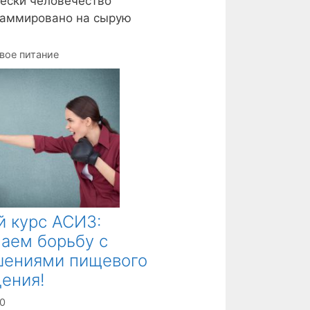
ески человечество
раммировано на сырую
вое питание
 курс АСИЗ:
аем борьбу с
шениями пищевого
ения!
20