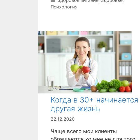
Р
Здоровое питание
,
Здоровье
,
Психология
у
б
р
и
к
и
Когда в 30+ начинается
другая жизнь
22.12.2020
Чаще всего мои клиенты
обращаются ко мне не для того,