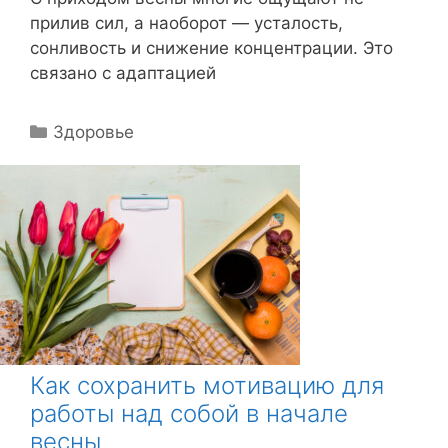
прилив сил, а наоборот — усталость,
сонливость и снижение концентрации. Это
связано с адаптацией
Р
Здоровье
у
б
р
и
к
и
Как сохранить мотивацию для
работы над собой в начале
весны