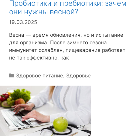
Пробиотики и пребиотики: зачем
они нужны весной?
19.03.2025
Весна — время обновления, но и испытание
для организма. После зимнего сезона
иммунитет ослаблен, пищеварение работает
не так эффективно, как
Р
Здоровое питание
,
Здоровье
у
б
р
и
к
и