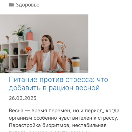
Р
Здоровье
у
б
р
и
к
и
Питание против стресса: что
добавить в рацион весной
26.03.2025
Весна — время перемен, но и период, когда
организм особенно чувствителен к стрессу.
Перестройка биоритмов, нестабильная