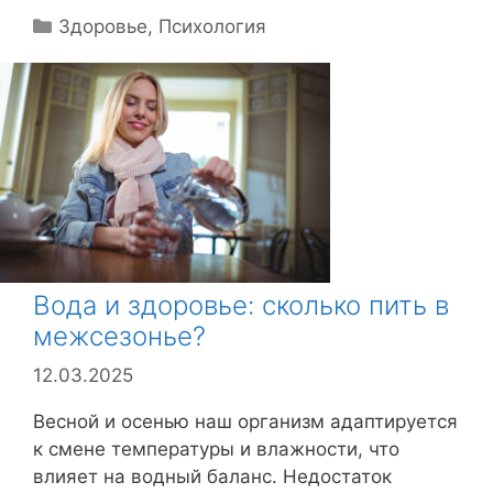
Р
Здоровье
,
Психология
у
б
р
и
к
и
Вода и здоровье: сколько пить в
межсезонье?
12.03.2025
Весной и осенью наш организм адаптируется
к смене температуры и влажности, что
влияет на водный баланс. Недостаток