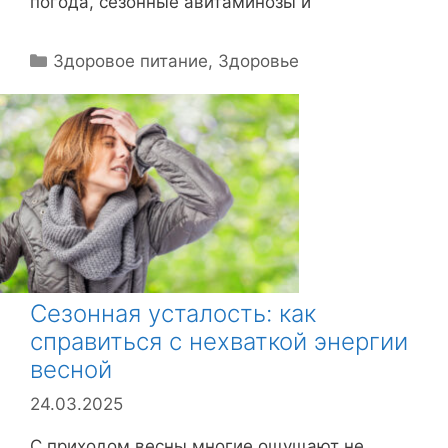
погода, сезонные авитаминозы и
Р
Здоровое питание
,
Здоровье
у
б
р
и
к
и
Сезонная усталость: как
справиться с нехваткой энергии
весной
24.03.2025
С приходом весны многие ощущают не