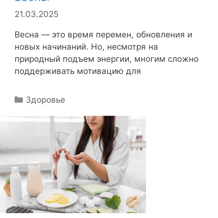
21.03.2025
Весна — это время перемен, обновления и
новых начинаний. Но, несмотря на
природный подъем энергии, многим сложно
поддерживать мотивацию для
Р
Здоровье
у
б
р
и
к
и