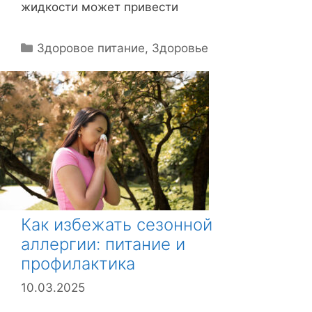
жидкости может привести
Р
Здоровое питание
,
Здоровье
у
б
р
и
к
и
Как избежать сезонной
аллергии: питание и
профилактика
10.03.2025