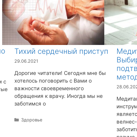
но
Медит
Тихий сердечный приступ
Выби
29.06.2021
подт
Дорогие читатели! Сегодня мне бы
метод
хотелось поговорить с Вами о
м с
28.06.20
важности своевременного
тые
обращения к врачу. Иногда мы не
Медита
заботимся о
инструм
являет
Р
Здоровье
велнес
у
заботит
б