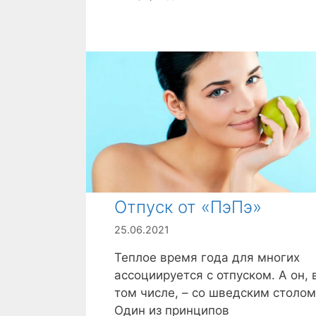
б
р
и
к
и
Отпуск от «ПэПэ»
25.06.2021
Теплое время года для многих
ассоциируется с отпуском. А он, 
том числе, – со шведским столом
Один из принципов