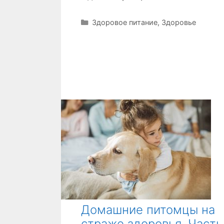
Р
Здоровое питание
,
Здоровье
у
б
р
и
к
и
Домашние питомцы на
страже здоровья. Часть