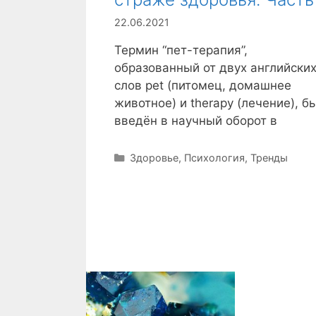
22.06.2021
Термин “пет-терапия”,
образованный от двух английски
слов pet (питомец, домашнее
животное) и therapy (лечение), б
введён в научный оборот в
Р
Здоровье
,
Психология
,
Тренды
у
б
р
и
к
и