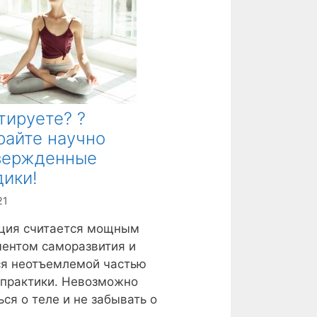
ируете? ?
райте научно
вержденные
ики!
21
ция считается мощным
ентом саморазвития и
ся неотъемлемой частью
-практики. Невозможно
ься о теле и не забывать о