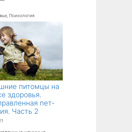
 —
вье
,
Психология
шние питомцы на
е здоровья.
равленная пет-
ия. Часть 2
21