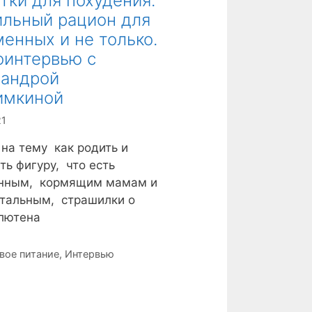
тки для похудения.
ильный рацион для
енных и не только.
оинтервью с
сандрой
имкиной
21
на тему как родить и
ть фигуру, что есть
нным, кормящим мамам и
стальным, страшилки о
лютена
вое питание
,
Интервью