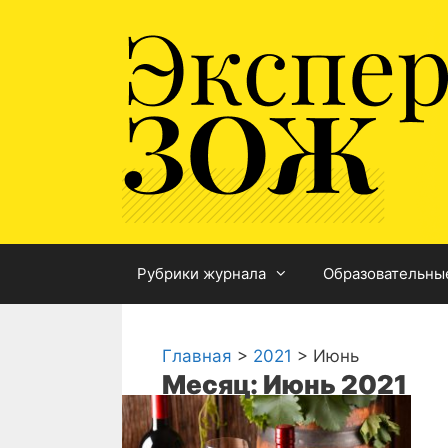
Перейти
к
содержимому
Рубрики журнала
Образовательны
Главная
>
2021
>
Июнь
Месяц: Июнь 2021