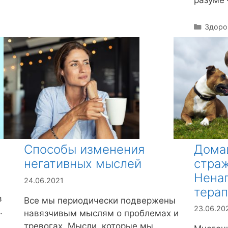
разуме
р
и
к
Р
Здоро
и
у
б
р
и
к
и
Дома
Способы изменения
страж
негативных мыслей
Ненап
24.06.2021
терап
в
Все мы периодически подвержены
23.06.20
.
навязчивым мыслям о проблемах и
тревогах. Мысли, которые мы