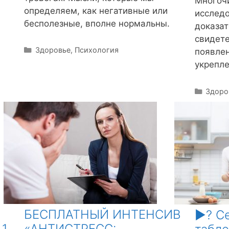
Многоч
определяем, как негативные или
исследо
бесполезные, вполне нормальны.
доказат
свидете
Р
Здоровье
,
Психология
появлен
у
укрепле
б
р
Р
Здоро
и
у
к
б
и
р
и
к
и
БЕСПЛАТНЫЙ ИНТЕНСИВ
▶️? С
 1
«АНТИСТРЕСС: