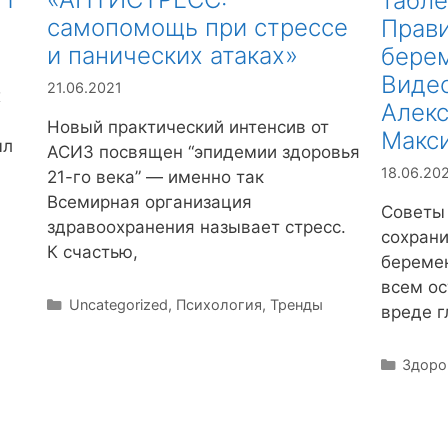
табле
самопомощь при стрессе
Прав
и панических атаках»
берем
Виде
21.06.2021
х
Алек
Новый практический интенсив от
Макс
ыл
АСИЗ посвящен “эпидемии здоровья
18.06.20
21-го века” — именно так
Всемирная организация
Советы 
здравоохранения называет стресс.
сохрани
К счастью,
береме
всем о
Р
Uncategorized
,
Психология
,
Тренды
вреде г
у
б
Р
Здоро
р
у
и
б
к
р
и