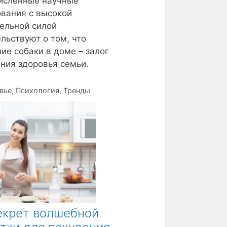
исленные научные
вания с высокой
ельной силой
льствуют о том, что
ие собаки в доме – залог
ния здоровья семьи.
вье
,
Психология
,
Тренды
екрет волшебной