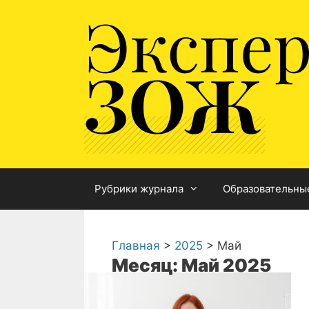
Перейти
к
содержимому
Рубрики журнала
Образовательны
Главная
>
2025
>
Май
Месяц: Май 2025