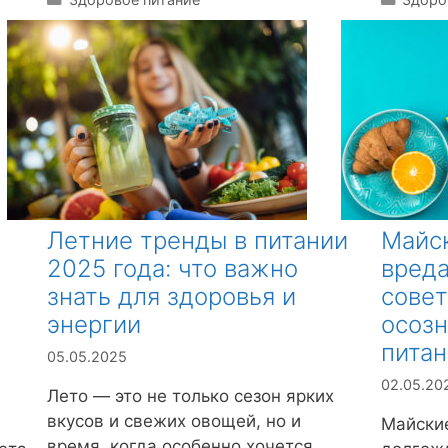
у
у
б
б
р
р
и
и
к
к
и
и
Летние тренды в питании
Майск
2025 года: что важно
вреда
знать для здоровья и
совет
энергии
осозн
пита
05.05.2025
02.05.20
Лето — это не только сезон ярких
вкусов и свежих овощей, но и
Майски
время, когда особенно хочется