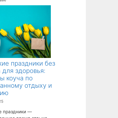
ие праздники без
 для здоровья:
ы коуча по
анному отдыху и
нию
25
е праздники —