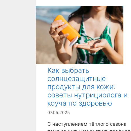
б
р
и
к
и
Как выбрать
солнцезащитные
продукты для кожи:
советы нутрициолога и
коуча по здоровью
07.05.2025
С наступлением тёплого сезона