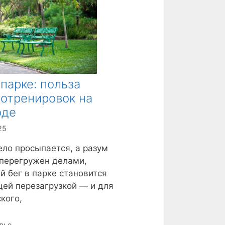
 парке: польза
отренировок на
оде
25
ело просыпается, а разум
перегружен делами,
й бег в парке становится
ей перезагрузкой — и для
кого,
вье