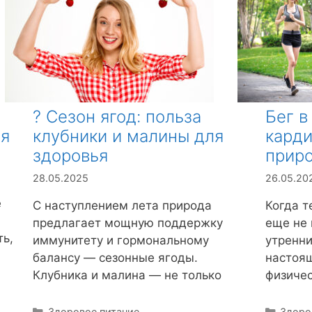
? Сезон ягод: польза
Бег в
ия
клубники и малины для
карди
здоровья
прир
28.05.2025
26.05.20
е
С наступлением лета природа
Когда т
предлагает мощную поддержку
еще не 
ть,
иммунитету и гормональному
утренни
балансу — сезонные ягоды.
настоящ
Клубника и малина — не только
физичес
Р
Здоровое питание
Р
Здоро