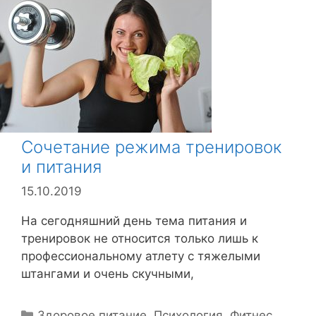
б
р
и
к
и
Сочетание режима тренировок
и питания
15.10.2019
На сегодняшний день тема питания и
тренировок не относится только лишь к
профессиональному атлету с тяжелыми
штангами и очень скучными,
Р
Здоровое питание
,
Психология
,
Фитнес