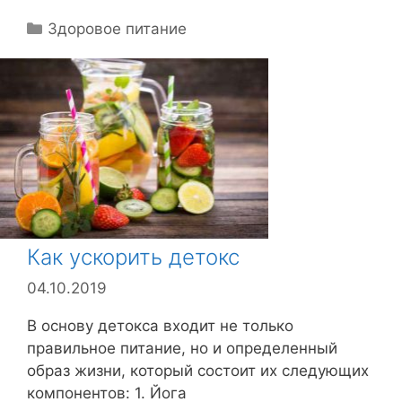
Р
Здоровое питание
у
б
р
и
к
и
Как ускорить детокс
04.10.2019
В основу детокса входит не только
правильное питание, но и определенный
образ жизни, который состоит их следующих
компонентов: 1. Йога