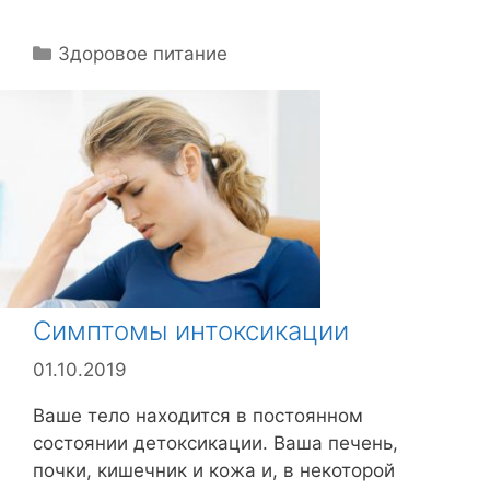
Р
Здоровое питание
у
б
р
и
к
и
Симптомы интоксикации
01.10.2019
Ваше тело находится в постоянном
состоянии детоксикации. Ваша печень,
почки, кишечник и кожа и, в некоторой