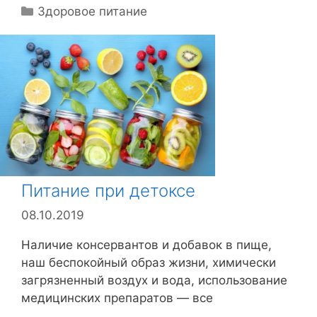
Р
Здоровое питание
у
б
р
и
к
и
Питание при детоксе
08.10.2019
Наличие консервантов и добавок в пище,
наш беспокойный образ жизни, химически
загрязненный воздух и вода, использование
медицинских препаратов — все