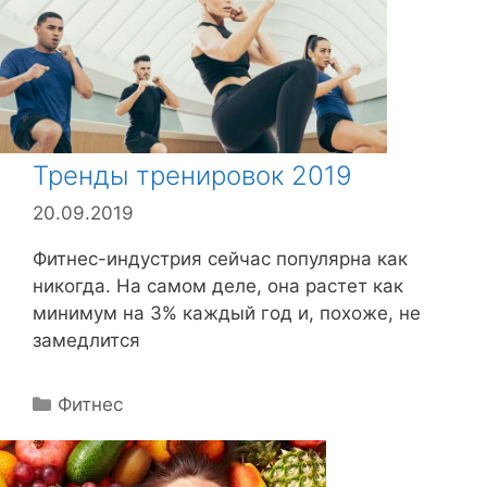
и
к
и
Тренды тренировок 2019
20.09.2019
Фитнес-индустрия сейчас популярна как
никогда. На самом деле, она растет как
минимум на 3% каждый год и, похоже, не
замедлится
Р
Фитнес
у
б
р