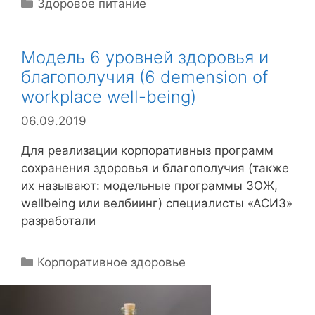
Р
Здоровое питание
у
б
Модель 6 уровней здоровья и
р
благополучия (6 demension of
и
к
workplace well-being)
и
06.09.2019
Для реализации корпоративныз программ
сохранения здоровья и благополучия (также
их называют: модельные программы ЗОЖ,
wellbeing или велбиинг) специалисты «АСИЗ»
разработали
Р
Корпоративное здоровье
у
б