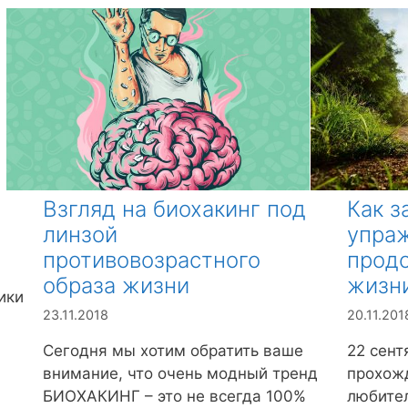
у
б
р
и
к
и
Взгляд на биохакинг под
Как з
линзой
упра
противовозрастного
прод
образа жизни
жизн
ики
23.11.2018
20.11.201
Сегодня мы хотим обратить ваше
22 сент
внимание, что очень модный тренд
прохожд
БИОХАКИНГ – это не всегда 100%
любител