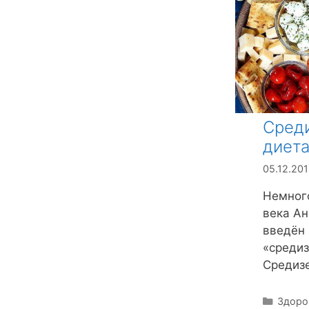
р
р
и
и
к
к
и
и
Сред
диет
05.12.20
Немного
века Ан
введён 
«средиз
Средиз
Р
Здоро