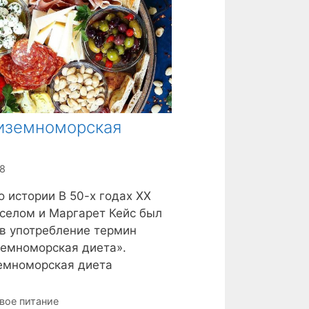
иземноморская
а
18
 истории В 50-х годах XX
селом и Маргарет Кейс был
в употребление термин
емноморская диета».
емноморская диета
вое питание