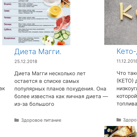
Кето-
Диета Магги.
11.12.201
25.12.2018
Что так
Диета Магги несколько лет
(КЕТО) 
остается в списке самых
ак
низкоуг
популярных планов похудения. Она
которой
более известна как яичная диета —
топлива
из-за большого
Р
Здоро
Р
Здоровое питание
у
у
б
б