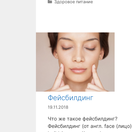
Р
Здоровое питание
у
б
р
и
к
и
Фейсбилдинг
19.11.2018
Что же такое фейсбилдинг?
Фейсбилдинг (от англ. face (лицо)