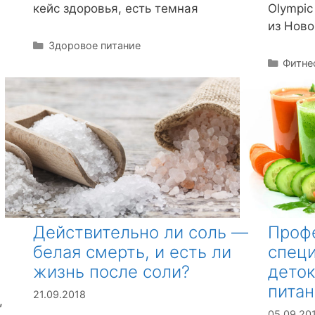
кейс здоровья, есть темная
Olympic
из Ново
Р
Здоровое питание
у
Р
Фитне
б
у
р
б
и
р
к
и
и
к
и
Профе
Действительно ли соль —
спец
белая смерть, и есть ли
деток
жизнь после соли?
питан
21.09.2018
,
05.09.20