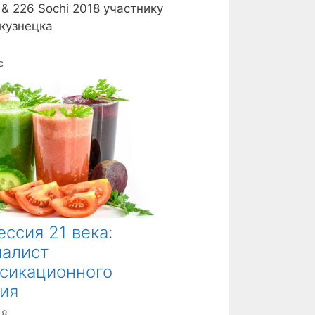
 & 226 Sochi 2018 участнику
кузнецка
с
ссия 21 века:
иалист
сикационного
ия
18