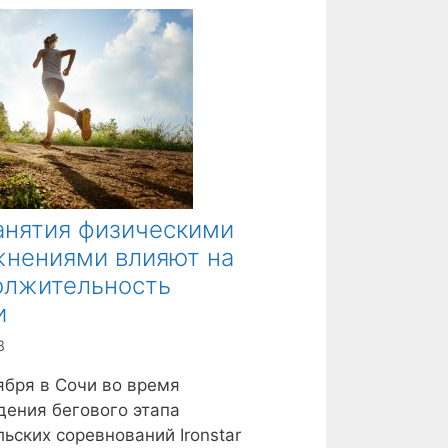
анятия физическими
жнениями влияют на
олжительность
и
8
ября в Сочи во время
ения бегового этапа
ьских соревнований Ironstar