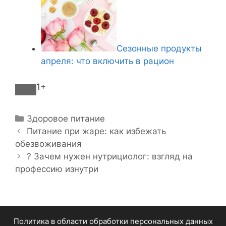
Сезонные продукты
апреля: что включить в рацион
1+
Р
Здоровое питание
Н
у
Питание при жаре: как избежать
а
обезвоживания
б
в
р
? Зачем нужен нутрициолог: взгляд на
и
профессию изнутри
и
г
к
а
и
ц
и
Политика в области обработки персональных данных