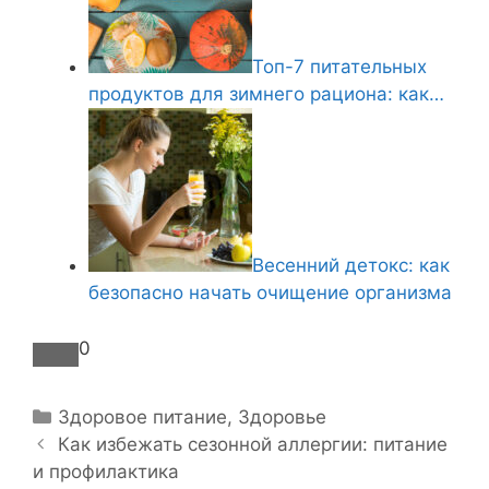
Топ-7 питательных
продуктов для зимнего рациона: как…
Весенний детокс: как
безопасно начать очищение организма
0
Р
Здоровое питание
,
Здоровье
Н
у
Как избежать сезонной аллергии: питание
а
и профилактика
б