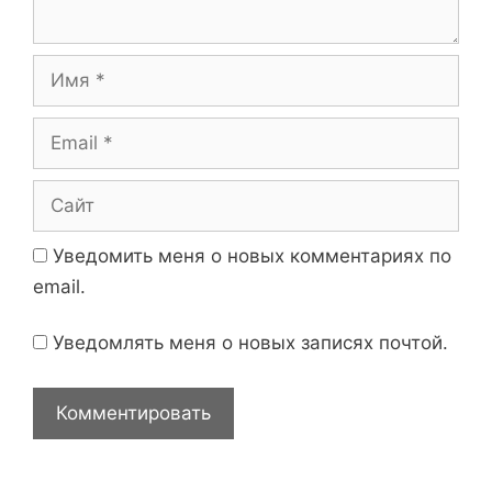
а
и
р
и
И
й
м
я
E
m
a
С
i
а
l
й
Уведомить меня о новых комментариях по
т
email.
Уведомлять меня о новых записях почтой.