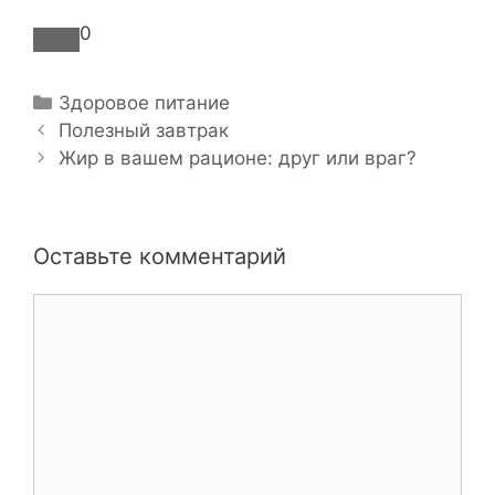
0
Р
Здоровое питание
Н
у
Полезный завтрак
а
б
Жир в вашем рационе: друг или враг?
в
р
и
и
г
к
Оставьте комментарий
а
и
ц
К
и
о
я
м
з
м
а
е
п
н
и
т
с