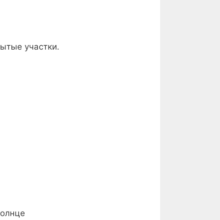
рытые участки.
солнце