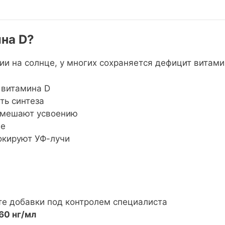
на D?
и на солнце, у многих сохраняется дефицит витами
 витамина D
ть синтеза
 мешают усвоению
не
окируют УФ-лучи
те добавки под контролем специалиста
60 нг/мл