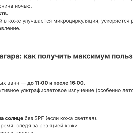
онина ночью.
тв.
 в коже улучшается микроциркуляция, ускоряется р
авление.
агара: как получить максимум поль
ных ванн —
до 11:00 и после 16:00
.
активное ультрафиолетовое излучение (особенно лето
на солнце
без SPF (если кожа светлая).
ремя, следя за реакцией кожи.