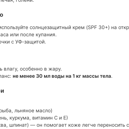
лечья, голени.
о
используйте солнцезащитный крем (SPF 30+) на отк
аса или после купания.
очки с УФ-защитой.
 влагу, особенно в жару.
ланс:
не менее 30 мл воды на 1 кг массы тела
.
ри
рыба, льняное масло)
нь, куркума, витамин C и Е)
ква, шпинат) — он помогает коже легче переносить 