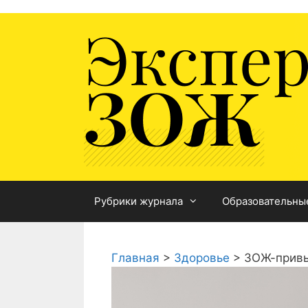
Перейти
к
содержимому
Рубрики журнала
Образовательны
Главная
>
Здоровье
>
ЗОЖ-привыч