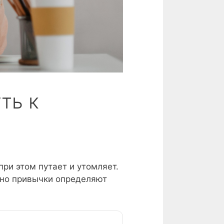
ть к
ри этом путает и утомляет.
енно привычки определяют