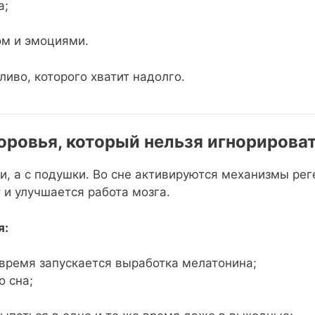
а;
ом и эмоциями.
иво, которого хватит надолго.
оровья, который нельзя игнорирова
и, а с подушки. Во сне активируются механизмы ре
 и улучшается работа мозга.
я:
 время запускается выработка мелатонина;
о сна;