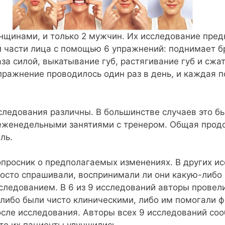
щинами, и только 2 мужчин. Их исследование пред
 части лица с помощью 6 упражнений: поднимает бр
за силой, выкатывание губ, растягивание губ и сжа
пражнение проводилось один раз в день, и каждая 
следования различны. В большинстве случаев это 
ь еженедельными занятиями с тренером. Общая прод
ль.
просник о предполагаемых изменениях. В других и
осто спрашивали, воспринимали ли они какую-либо 
следованием. В 6 из 9 исследований авторы провел
либо были чисто клиническими, либо им помогали ф
осле исследования. Авторы всех 9 исследований со