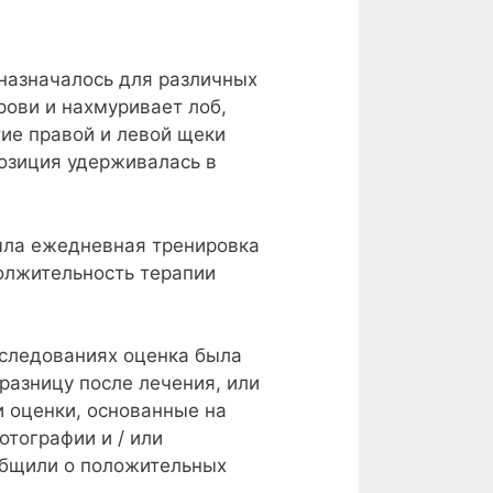
назначалось для различных
ови и нахмуривает лоб,
тие правой и левой щеки
позиция удерживалась в
была ежедневная тренировка
олжительность терапии
сследованиях оценка была
разницу после лечения, или
и оценки, основанные на
отографии и / или
общили о положительных