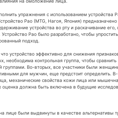
 влияния на омоложение лица.
олнить упражнения с использованием устройства Pa
 Устройство Pao (MTG, Нагоя, Япония) предназначен
удерживание устройства во рту и раскачивание его, 
. Устройство Pao было разработано, чтобы упрости
рованный подход.
 что устройство эффективно для снижения признако
ых, необходима контрольная группа, чтобы сравнить
й группами. Во-вторых, все участники были женщин
ивными для мужчин, еще предстоит определить. В-
ица, механические свойства кожи лица или мышечна
х оценка должна быть включена в будущие исследов
 на лице были выдвинуты в качестве альтернативы