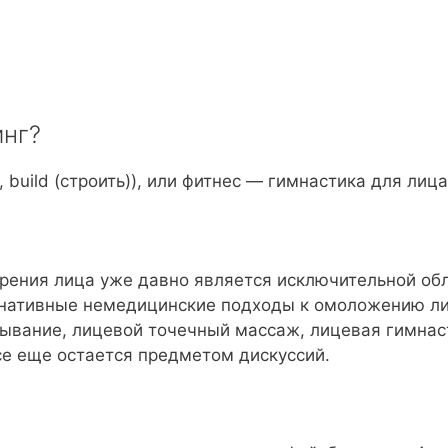
инг?
, build (строить)), или фитнес — гимнастика для лица
арения лица уже давно является исключительной об
рнативные немедицинские подходы к омоложению ли
лывание, лицевой точечный массаж, лицевая гимнас
се еще остается предметом дискуссий.