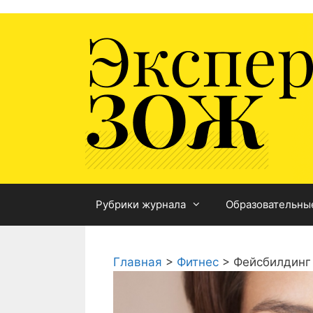
Перейти
к
содержимому
Рубрики журнала
Образовательны
Главная
>
Фитнес
>
Фейсбилдинг