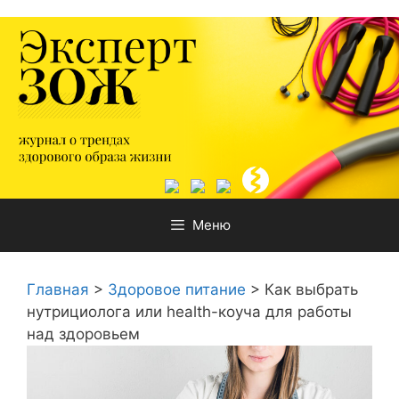
Перейти
к
содержимому
Меню
Главная
>
Здоровое питание
>
Как выбрать
нутрициолога или health-коуча для работы
над здоровьем