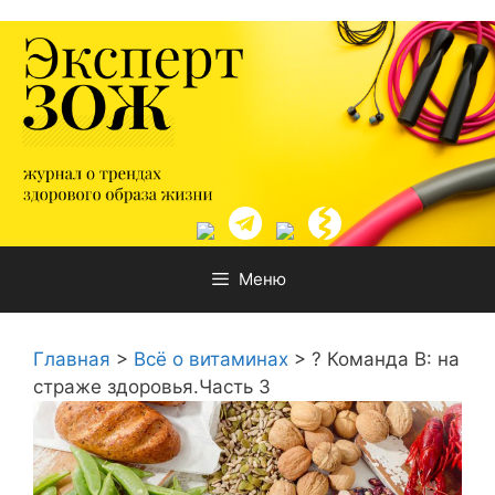
Перейти
к
содержимому
Меню
Главная
>
Всё о витаминах
>
?️ Команда В: на
страже здоровья.Часть 3