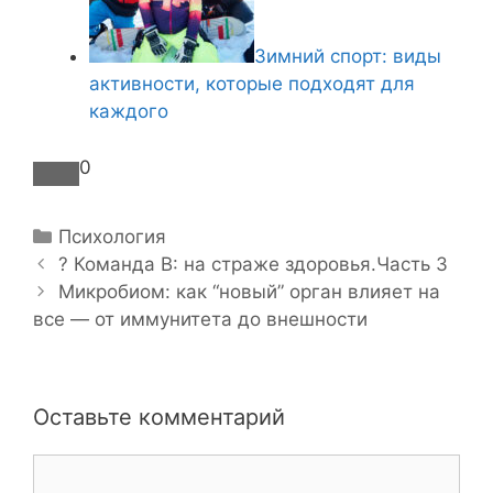
Зимний спорт: виды
активности, которые подходят для
каждого
0
Р
Психология
Н
у
?️ Команда В: на страже здоровья.Часть 3
а
б
Микробиом: как “новый” орган влияет на
в
все — от иммунитета до внешности
р
и
и
г
к
а
и
Оставьте комментарий
ц
и
К
я