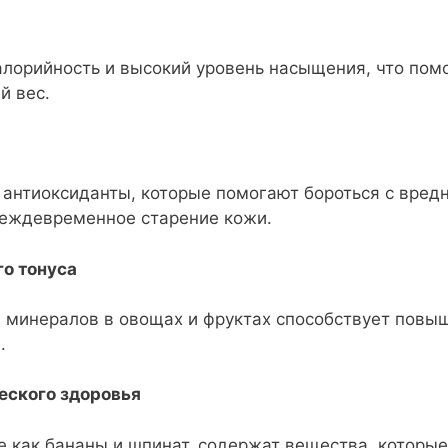
лорийность и высокий уровень насыщения, что пом
й вес.
 антиоксиданты, которые помогают бороться с вре
еждевременное старение кожи.
о тонуса
 минералов в овощах и фруктах способствует повы
.
еского здоровья
е как бананы и шпинат, содержат вещества, которы