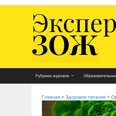
Перейти
к
содержимому
Рубрики журнала
Образовательны
Главная
>
Здоровое питание
>
Св