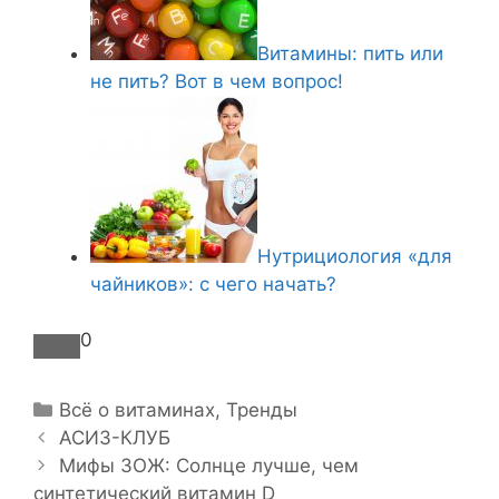
Витамины: пить или
не пить? Вот в чем вопрос!
Нутрициология «для
чайников»: с чего начать?
0
Р
Всё о витаминах
,
Тренды
Н
у
АСИЗ-КЛУБ
а
б
Мифы ЗОЖ: Солнце лучше, чем
в
синтетический витамин D
р