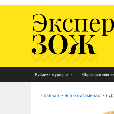
Перейти
к
содержимому
Рубрики журнала
Образовательны
Главная
>
Всё о витаминах
>
? Д