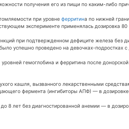
можности получения его из пищи по каким-либо при
томляемости при уровне
ферритин
а по нижней гран
тствующем эксперименте применялась дозировка 80 
ункций при подтвержденном дефиците железа без д
ыло успешно проведено на девочках-подростках с 
я уровней гемоглобина и ферритина после донорской
сухого кашля, вызванного лекарственными средства
ающего фермента (ингибиторы АПФ) — в дозировке 
5 до 8 лет без диагностированной анемии — в дозиро