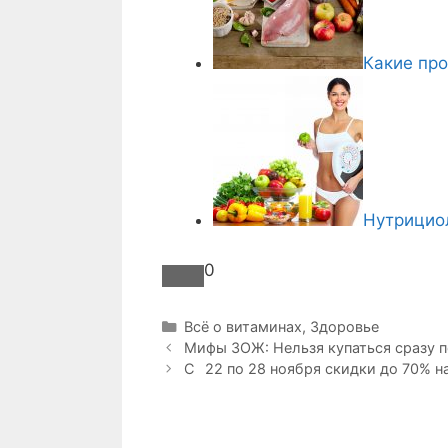
Какие про
Нутрициол
0
Р
Всё о витаминах
,
Здоровье
Н
у
Мифы ЗОЖ: Нельзя купаться сразу 
а
б
С⠀22 по 28 ноября скидки до 70% на
в
р
и
и
г
к