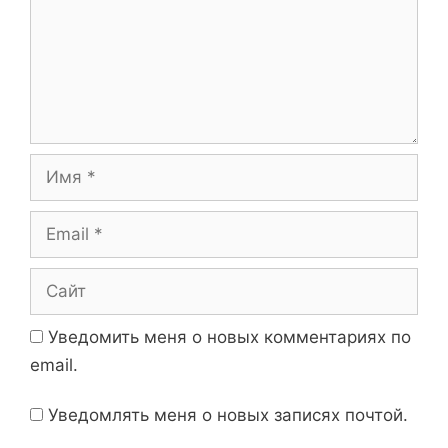
м
и
е
с
н
и
т
а
р
и
И
й
м
я
E
m
a
С
i
а
l
й
Уведомить меня о новых комментариях по
т
email.
Уведомлять меня о новых записях почтой.