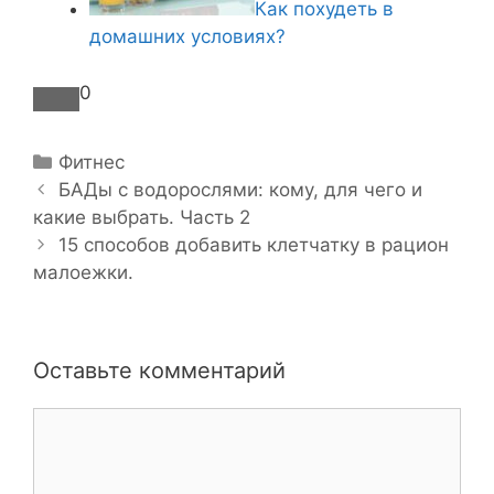
Как похудеть в
домашних условиях?
0
Р
Фитнес
Н
у
БАДы с водорослями: кому, для чего и
а
какие выбрать. Часть 2
б
в
р
15 способов добавить клетчатку в рацион
и
малоежки.
и
г
к
а
и
ц
Оставьте комментарий
и
я
К
з
о
а
м
п