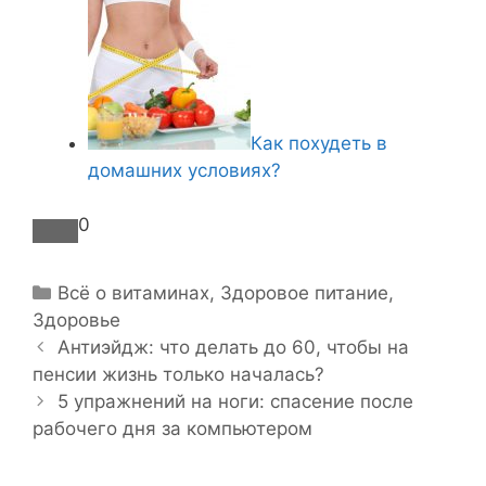
Как похудеть в
домашних условиях?
0
Р
Всё о витаминах
,
Здоровое питание
,
Здоровье
у
Н
б
Антиэйдж: что делать до 60, чтобы на
а
пенсии жизнь только началась?
р
в
и
5 упражнений на ноги: спасение после
и
рабочего дня за компьютером
к
г
и
а