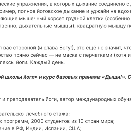
еские упражнения, в которых дыхание соединено с
имер, полное йоговское дыхание и уджайи на вдохе
ляющие мышечный корсет грудной клетки (особенн
твенно, дыхательные мышцы), квадратную мышцу п
вас стороной (и слава Богу!), это ещё не значит, чт
тво прямо сейчас — не маска с перчатками (хотя и
ексы йоги. Каждый день.
й школы йоги» и курс базовых пранаям «Дыши!». С
т и преподаватель йоги, автор международных обу
вательско-лечебного стажа;
программ, 2000 студентов из 10 стран мира;
ение в РФ, Индии, Испании, США;