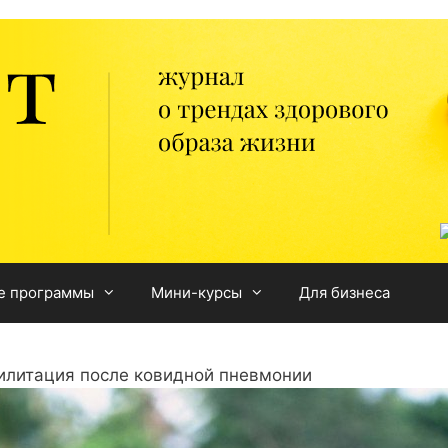
е программы
Мини-курсы
Для бизнеса
илитация после ковидной пневмонии