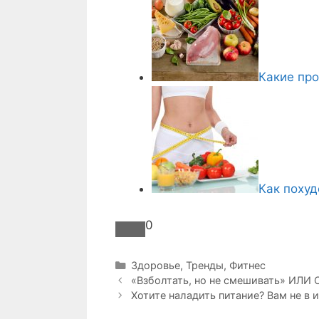
Какие про
Как похуд
0
Р
Здоровье
,
Тренды
,
Фитнес
Н
у
«Взболтать, но не смешивать» И
а
б
Хотите наладить питание? Вам не в и
в
р