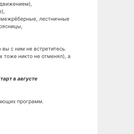
 движением),
),
о межрёберные, лестничные
оясницы,
о вы с ним не встретитесь.
х тоже никто не отменял), а
тарт в августе
чающих программ.