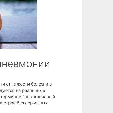
пневмонии
ти от тяжести болезни в
луются на различные
 термином “постковидный
в строй без серьезных