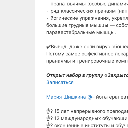
⁃ прана-вьяямы (особые динамич
⁃ ряд классических пранаям (напр
⁃ йогические упражнения, укреп
большие грудные мышцы — собс
паравертебральные мышцы.
⠀
✔️Вывод: даже если вирус обошёл 
Потому самое эффективное лекарс
пранаямы и тренировочные компл
Открыт набор в группу «Закрыто
Записаться
Мария Шишкина
@
– йогатерапев
⠀
☝? 15 лет непрерывного препода
☝? 12 международных обучающих 
☝? оконченные институты и обуч