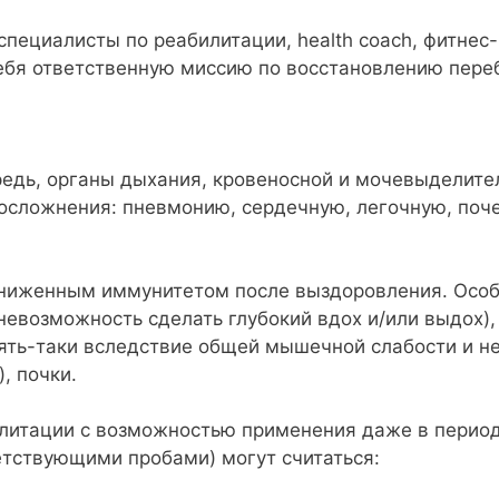
ециалисты по реабилитации, health coach, фитнес-
ебя ответственную миссию по восстановлению пере
едь, органы дыхания, кровеносной и мочевыделител
 осложнения: пневмонию, сердечную, легочную, поч
 сниженным иммунитетом после выздоровления. Осо
 невозможность сделать глубокий вдох и/или выдох
ять-таки вследствие общей мышечной слабости и 
, почки.
итации с возможностью применения даже в период
тствующими пробами) могут считаться: