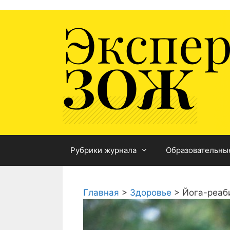
Перейти
к
содержимому
Рубрики журнала
Образовательны
Главная
>
Здоровье
>
Йога-реаб