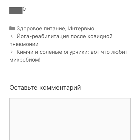
0
Р
Здоровое питание
,
Интервью
Н
у
Йога-реабилитация после ковидной
а
пневмонии
б
в
р
Кимчи и соленые огурчики: вот что любит
и
микробиом!
и
г
к
а
и
ц
Оставьте комментарий
и
я
К
з
о
а
м
п
м
и
е
с