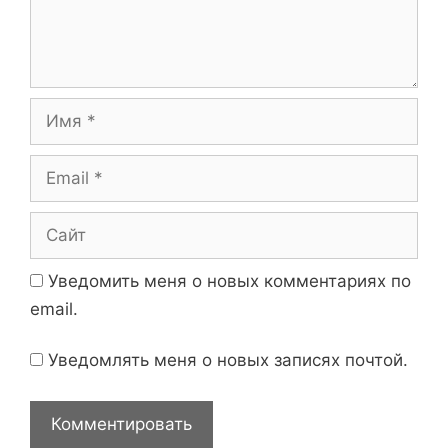
н
и
т
а
р
и
И
й
м
я
E
m
a
С
i
а
l
й
Уведомить меня о новых комментариях по
т
email.
Уведомлять меня о новых записях почтой.