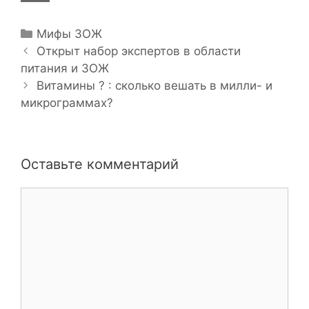
Р
Мифы ЗОЖ
Н
у
Открыт набор экспертов в области
а
питания и ЗОЖ
б
в
р
Витамины ?️ : сколько вешать в милли- и
и
микрограммах?
и
г
к
а
и
ц
Оставьте комментарий
и
я
К
з
о
а
м
п
м
и
е
с
н
и
т