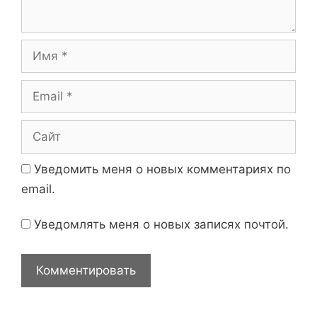
а
р
и
И
й
м
я
E
m
a
С
i
а
l
й
Уведомить меня о новых комментариях по
т
email.
Уведомлять меня о новых записях почтой.