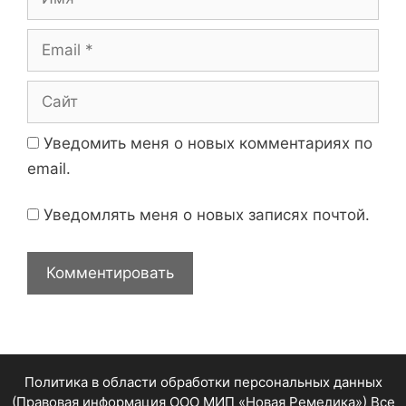
й
м
я
E
m
a
С
i
а
l
й
Уведомить меня о новых комментариях по
т
email.
Уведомлять меня о новых записях почтой.
Политика в области обработки персональных данных
(Правовая информация ООО МИП «Новая Ремедика»)
Все