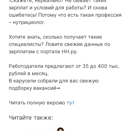
❕Скажете, нереально? Не бывает таких
зарплат и условий для работы? И снова
ошибетесь! Потому что есть такая профессия
– нутрициолог.⁣⁣⠀
⁣⁣⠀
Хотите знать, сколько получает такие
специалисты? Ловите свежие данные по
зарплатам с портала НН.ру.⁣⁣⠀
⁣⁣⠀
Работодатели предлагают от 35 до 400 тыс.
рублей в месяц.⁣⁣⠀
В карусели собрали для вас свежую
подборку вакансий➞ ⁣⁣⠀
⁣⁣⠀
Читать полную версию
тут
Читайте также: