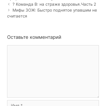
Н
б
?️ Команда В: на страже здоровья.Часть 2
а
р
Мифы ЗОЖ: Быстро поднятое упавшим не
в
считается
и
и
к
г
и
а
Оставьте комментарий
ц
и
К
я
о
з
м
а
м
п
е
и
н
с
т
и
а
р
и
И