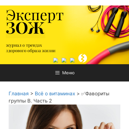
Перейти
к
содержимому
Меню
Главная
>
Всё о витаминах
>
✅Фавориты
группы В. Часть 2