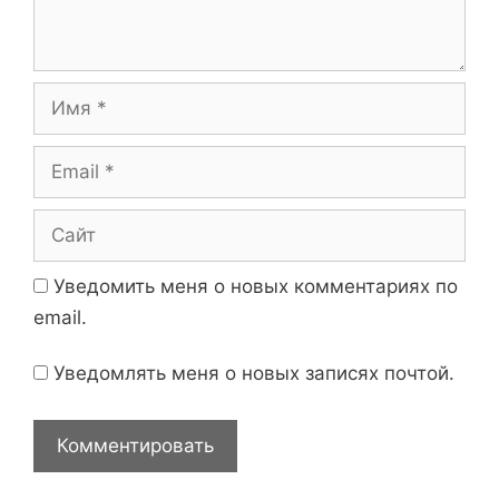
т
с
а
и
р
и
И
й
м
я
E
m
a
С
i
а
l
й
Уведомить меня о новых комментариях по
т
email.
Уведомлять меня о новых записях почтой.