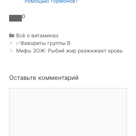
помощью гормонов?
0
Р
Всё о витаминах
Н
у
✅Фавориты группы В
а
б
Мифы ЗОЖ: Рыбий жир разжижает кровь
в
р
и
и
г
к
Оставьте комментарий
а
и
ц
К
и
о
я
м
з
м
а
е
п
н
и