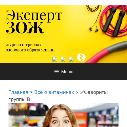
Перейти
к
содержимому
Меню
Главная
>
Всё о витаминах
>
✅Фавориты
группы В