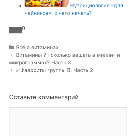
Нутрициология «для
чайников»: с чего начать?
0
Р
Всё о витаминах
Н
у
Витамины ?️ : сколько вешать в милли- и
а
микрограммах? Часть 3
б
в
р
✅Фавориты группы В. Часть 2
и
и
г
к
а
и
Оставьте комментарий
ц
и
К
я
о
з
м
а
м