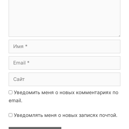
п
е
и
н
с
т
и
а
р
и
И
й
м
я
E
m
a
С
i
а
l
й
Уведомить меня о новых комментариях по
т
email.
Уведомлять меня о новых записях почтой.