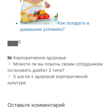
Как похудеть в
домашних условиях?
0
Р
Корпоративное здоровье
Н
у
Можете ли вы помочь своим сотрудникам
а
остановить диабет 2 типа?
б
в
р
5 шагов к здоровой корпоративной
и
культуре
и
г
к
а
и
ц
Оставьте комментарий
и