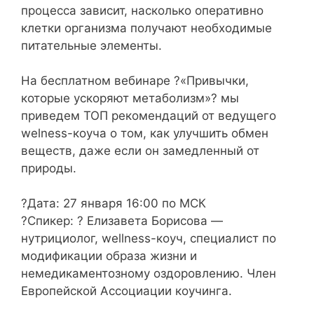
процесса зависит, насколько оперативно
клетки организма получают необходимые
питательные элементы.⁣⁣⠀
⁣⁣⠀⁣⁣⠀
На бесплатном вебинаре ?«Привычки,
которые ускоряют метаболизм»? мы
приведем ТОП рекомендаций от ведущего
welness-коуча о том, как улучшить обмен
веществ, даже если он замедленный от
природы.⁣⁣⠀
⠀⠀⠀⁣⁣⠀⁣⁣⠀
?Дата: 27 января 16:00 по МСК⁣⁣⠀⁣⁣⠀
?Спикер: ? Елизавета Борисова —
нутрициолог, wellness-коуч, специалист по
модификации образа жизни и
немедикаментозному оздоровлению. Член
Европейской Ассоциации коучинга.⁣⁣⠀
⠀⠀⠀⁣⁣⠀⁣⁣⠀