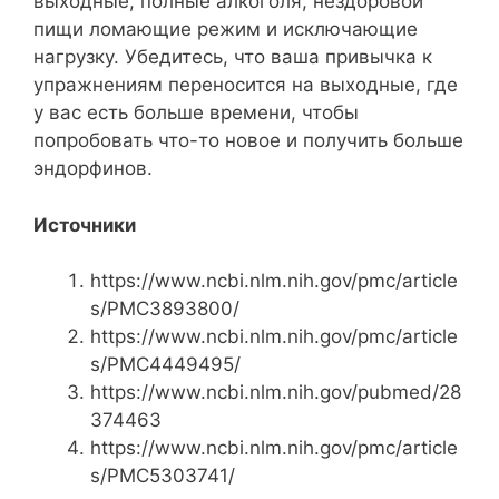
выходные, полные алкоголя, нездоровой
пищи ломающие режим и исключающие
нагрузку. Убедитесь, что ваша привычка к
упражнениям переносится на выходные, где
у вас есть больше времени, чтобы
попробовать что-то новое и получить больше
эндорфинов.
Источники
https://www.ncbi.nlm.nih.gov/pmc/article
s/PMC3893800/
https://www.ncbi.nlm.nih.gov/pmc/article
s/PMC4449495/
https://www.ncbi.nlm.nih.gov/pubmed/28
374463
https://www.ncbi.nlm.nih.gov/pmc/article
s/PMC5303741/