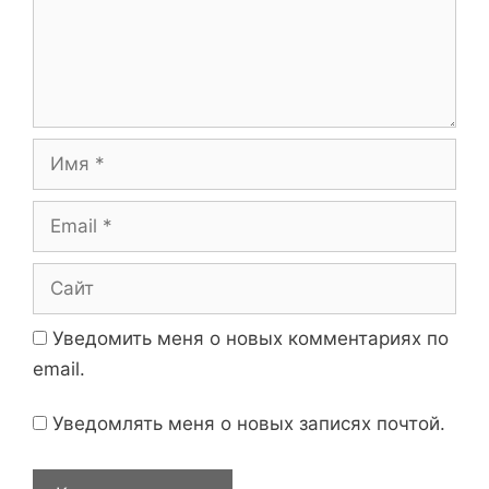
е
и
н
с
т
и
а
р
и
И
й
м
я
E
m
a
С
i
а
l
й
Уведомить меня о новых комментариях по
т
email.
Уведомлять меня о новых записях почтой.