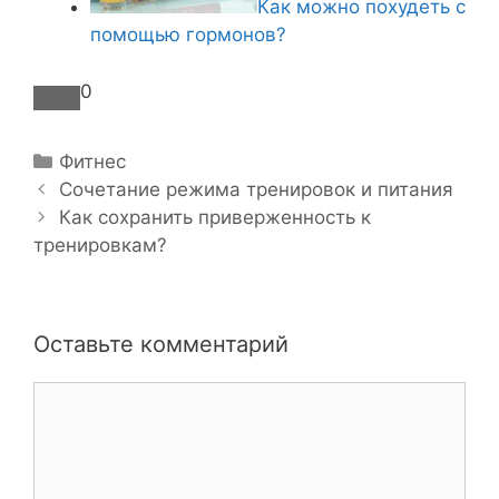
Как можно похудеть с
помощью гормонов?
0
Р
Фитнес
Н
у
Сочетание режима тренировок и питания
а
б
Как сохранить приверженность к
в
тренировкам?
р
и
и
г
к
а
и
Оставьте комментарий
ц
и
К
я
о
з
м
а
м
п