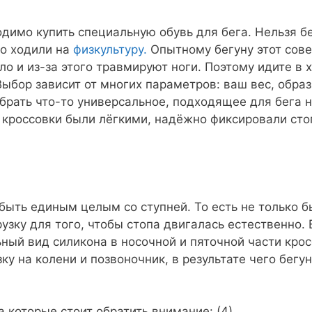
имо купить специальную обувь для бега. Нельзя бе
то ходили на
физкультуру.
Опытному бегуну этот сове
ло и из-за этого травмируют ноги. Поэтому идите в
Выбор зависит от многих параметров: ваш вес, образ
 брать что-то универсальное, подходящее для бега 
ы кроссовки были лёгкими, надёжно фиксировали сто
быть единым целым со ступней. То есть не только б
узку для того, чтобы стопа двигалась естественно
ный вид силикона в носочной и пяточной части кро
ку на колени и позвоночник, в результате чего бегу
а которые стоит обратить внимание: (4)