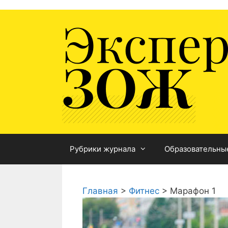
Перейти
к
содержимому
Рубрики журнала
Образовательны
Главная
>
Фитнес
>
Марафон 1