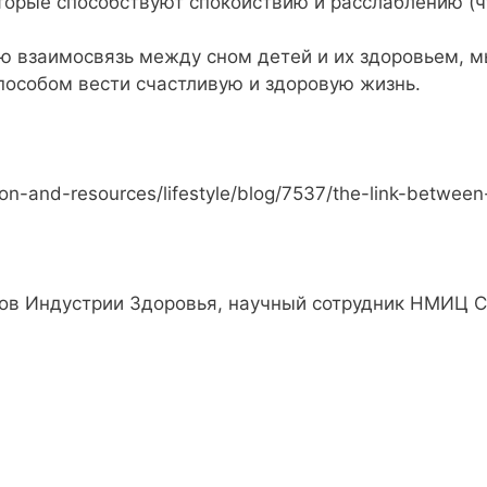
торые способствуют спокойствию и расслаблению (чт
ю взаимосвязь между сном детей и их здоровьем, 
пособом вести счастливую и здоровую жизнь.
ion-and-resources/lifestyle/blog/7537/the-link-betwee
в Индустрии Здоровья, научный сотрудник НМИЦ СХ