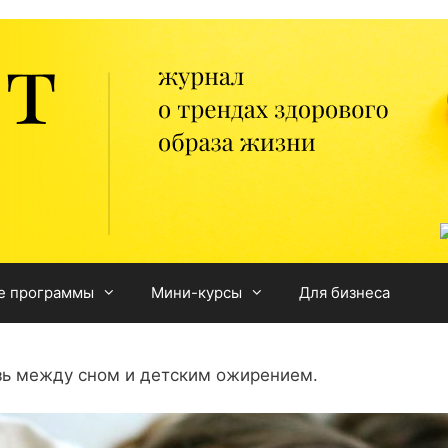
е программы
Мини-курсы
Для бизнеса
зь между сном и детским ожирением.