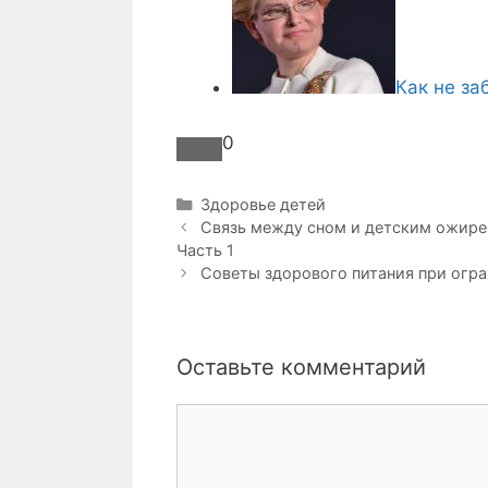
Как не з
0
Р
Здоровье детей
Н
у
Связь между сном и детским ожире
а
Часть 1
б
в
р
Советы здорового питания при огр
и
и
г
к
а
и
Оставьте комментарий
ц
и
я
К
з
о
а
м
п