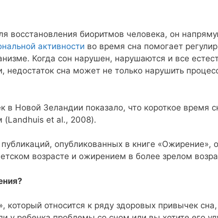
я восстановления биоритмов человека, он напрямую
ональной активности
во время сна помогает регули
анизме. Когда сон нарушен, нарушаются и все естес
и, недостаток сна может не только нарушить процесс
к в Новой Зеландии показало, что короткое время с
Landhuis et al., 2008).
 публикаций, опубликованных в книге «Ожирение»,
етском возрасте и ожирением в более зрелом возраст
ения?
, который относится к ряду здоровых привычек сна,
сли у ребенка проблемы со сном или вы хотите его у