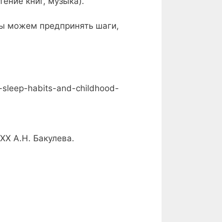
ение книг, музыка).
мы можем предпринять шаги,
n-sleep-habits-and-childhood-
Х А.Н. Бакулева.