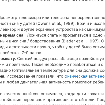
росмотр телевизора или телефона непосредственно
сти сна у детей (Owens et al., 1999). Врачи и иссл
евизор и другие экранные устройства как минимум 
 время сна.
Ложиться спать и просыпаться в одно 
ый цикл сна / бодрствования (Blader et al., 1997).
иды деятельности важно, чтобы у детей было оптим
 ребенка- 7-9 часов
комнату.
Свежий воздух расслабляюще воздействует
ким и приятным. Также необходимо позаботиться и о 
адно (оптимальная температура для сна должна сос
ня.
Исследования показали, что
физическая активно
 и любая двигательная активность помогают ребен
о качественный сон оптимален, когда дети ложатся
е действия перед сном противоречат этой цели. Пр