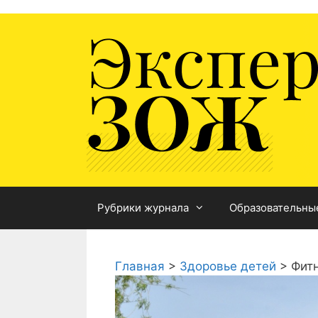
Перейти
к
содержимому
Рубрики журнала
Образовательны
Главная
>
Здоровье детей
>
Фитн