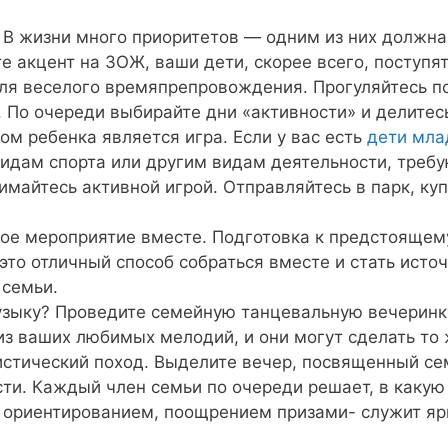
 В жизни много приоритетов — одним из них должна
те акцент на ЗОЖ, ваши дети, скорее всего, поступя
ля веселого времяпрепровождения. Прогуляйтесь по
. По очереди выбирайте дни «активности» и делитесь
ом ребенка является игра. Если у вас есть
дети мла
видам спорта или другим видам деятельности, тре
имайтесь активной игрой. Отправляйтесь в парк, куп
ое мероприятие вместе. Подготовка к предстоящем
 это отличный способ собраться вместе и стать ист
 семьи.
музыку? Проведите семейную танцевальную вечеринк
из ваших любимых мелодий, и они могут сделать то 
истический поход. Выделите вечер, посвященный се
сти. Каждый член семьи по очереди решает, в какую
м ориентированием, поощрением призами- служит яр