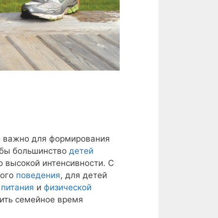
о важно для формирования
тобы большинство
детей
о высокой интенсивности. С
вого
поведения
, для детей
 питания
и
физической
нить семейное время