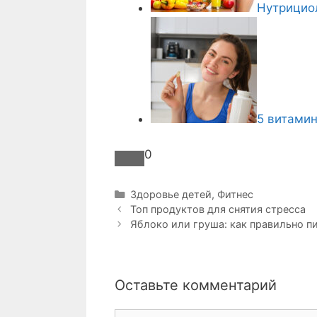
Нутрициол
5 витами
0
Р
Здоровье детей
,
Фитнес
Н
у
Топ продуктов для снятия стресса
а
б
Яблоко или груша: как правильно п
в
р
и
и
г
к
Оставьте комментарий
а
и
ц
и