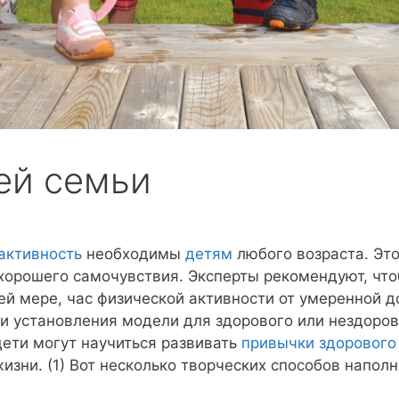
ей семьи
активность
необходимы
детям
любого возраста. Эт
 хорошего самочувствия. Эксперты рекомендуют, ч
й мере, час физической активности от умеренной д
 и установления модели для здорового или нездоро
ети могут научиться развивать
привычки здорового
изни. (1) Вот несколько творческих способов напол