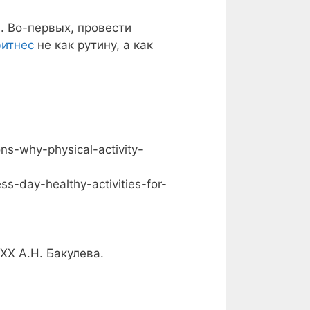
. Во-первых, провести
итнес
не как рутину, а как
ns-why-physical-activity-
ss-day-healthy-activities-for-
Х А.Н. Бакулева.