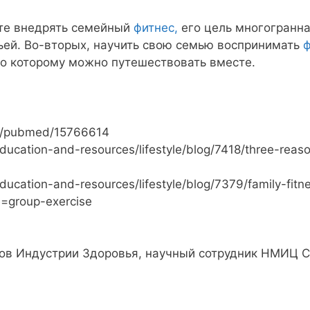
ите внедрять семейный
фитнес,
его цель многогранна
ьей. Во-вторых, научить свою семью воспринимать
ф
по которому можно путешествовать вместе.
ov/pubmed/15766614
ducation-and-resources/lifestyle/blog/7418/three-reaso
ducation-and-resources/lifestyle/blog/7379/family-fitne
e=group-exercise
в Индустрии Здоровья, научный сотрудник НМИЦ СХ