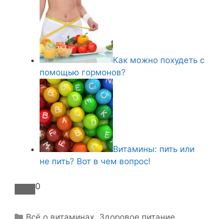
Как можно похудеть с
помощью гормонов?
Витамины: пить или
не пить? Вот в чем вопрос!
0
Р
Всё о витаминах
,
Здоровое питание
,