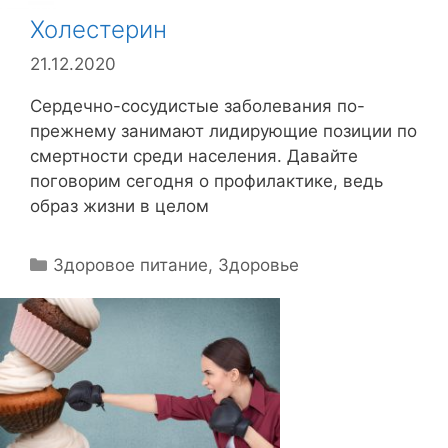
Холестерин
21.12.2020
Сердечно-сосудистые заболевания по-
прежнему занимают лидирующие позиции по
смертности среди населения. Давайте
поговорим сегодня о профилактике, ведь
образ жизни в целом
Р
Здоровое питание
,
Здоровье
у
б
р
и
к
и