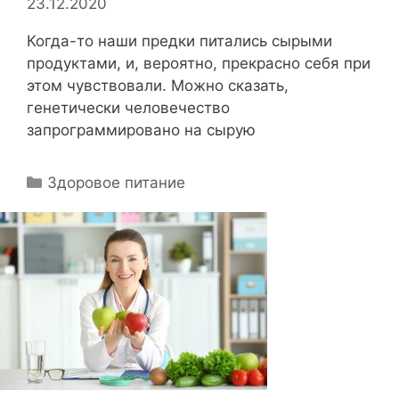
23.12.2020
Когда-то наши предки питались сырыми
продуктами, и, вероятно, прекрасно себя при
этом чувствовали. Можно сказать,
генетически человечество
запрограммировано на сырую
Р
Здоровое питание
у
б
р
и
к
и