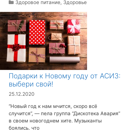
Р
Здоровое питание
,
Здоровье
у
б
р
и
к
и
Подарки к Новому году от АСИЗ:
выбери свой!
25.12.2020
“Новый год к нам мчится, скоро всё
случится”, — пела группа “Дискотека Авария”
в своем новогоднем хите. Музыканты
боялись, что