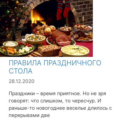
б
р
и
к
и
ПРАВИЛА ПРАЗДНИЧНОГО
СТОЛА
28.12.2020
Праздники – время приятное. Но не зря
говорят: что слишком, то чересчур. И
раньше-то новогоднее веселье длилось с
перерывами две