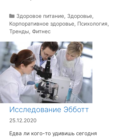
Р
Здоровое питание
,
Здоровье
,
Корпоративное здоровье
у
,
Психология
,
Тренды
б
,
Фитнес
р
и
к
и
Исследование Эбботт
25.12.2020
Едва ли кого-то удивишь сегодня