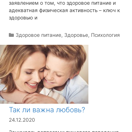
заявлением о том, что здоровое питание и
адекватная физическая активность – ключ к
здоровью и
Р
Здоровое питание
,
Здоровье
,
Психология
у
б
р
и
к
и
Так ли важна любовь?
24.12.2020