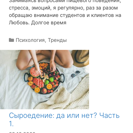
Занимаясь вопросами пищевого поведения,
стресса, эмоций, я регулярно, раз за разом
обращаю внимание студентов и клиентов на
Любовь. Долгое время
Р
Психология
,
Тренды
у
б
р
и
к
и
Сыроедение: да или нет? Часть
1.