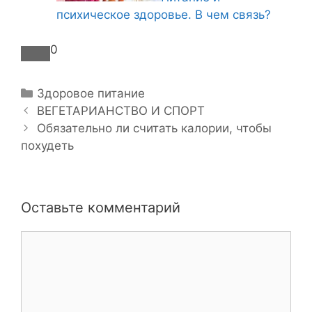
психическое здоровье. В чем связь?
0
Р
Здоровое питание
Н
у
ВЕГЕТАРИАНСТВО И СПОРТ
а
б
Обязательно ли считать калории, чтобы
в
похудеть
р
и
и
г
к
а
и
Оставьте комментарий
ц
и
К
я
о
з
м
а
м
п
е