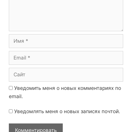
и
н
с
т
и
а
р
и
И
й
м
я
E
m
a
С
i
а
l
й
Уведомить меня о новых комментариях по
т
email.
Уведомлять меня о новых записях почтой.