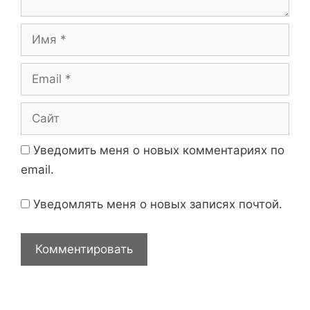
р
и
И
й
м
я
E
m
a
С
i
а
l
й
Уведомить меня о новых комментариях по
т
email.
Уведомлять меня о новых записях почтой.