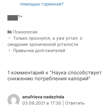
помощью гормонов?
1+
Р
Психология
Н
у
Только проснулся, а уже устал: о
а
синдроме хронической усталости
б
в
р
Привычки долгожителей
и
и
г
к
а
и
1 комментарий к “Наука способствует
ц
снижению потребления калорий”
и
я
з
anufrieva nadezhda
а
03.09.2021 в 17:30
|
Ответить
п