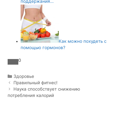
поддержания…
Как можно похудеть с
помощью гормонов?
0
Р
Здоровье
Н
у
Правильный фитнес!
а
б
Наука способствует снижению
в
потребления калорий
р
и
и
г
к