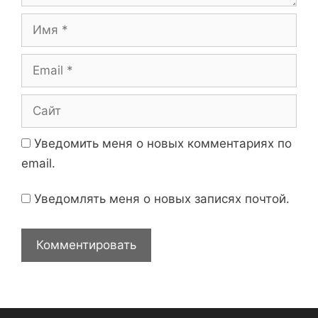
и
И
й
м
я
E
m
a
С
i
а
l
й
Уведомить меня о новых комментариях по
т
email.
Уведомлять меня о новых записях почтой.