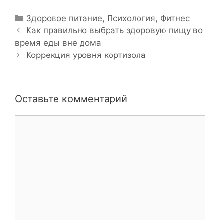
Р
Здоровое питание
,
Психология
,
Фитнес
Н
у
Как правильно выбрать здоровую пищу во
а
время еды вне дома
б
в
р
Коррекция уровня кортизола
и
и
г
к
а
и
Оставьте комментарий
ц
и
К
я
о
з
м
а
м
п
е
и
н
с
т
и
а
р