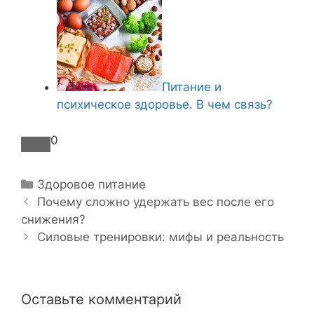
Питание и
психическое здоровье. В чем связь?
0
Р
Здоровое питание
Н
у
Почему сложно удержать вес после его
а
снижения?
б
в
р
Силовые тренировки: мифы и реальность
и
и
г
к
а
и
Оставьте комментарий
ц