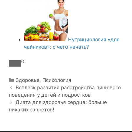
Нутрициология «для
чайников»: с чего начать?
0
Р
Здоровье
,
Психология
Н
у
Всплеск развития расстройства пищевого
а
поведения у детей и подростков
б
в
р
Диета для здоровья сердца: больше
и
никаких запретов!
и
г
к
а
и
ц