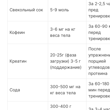
За 2-2,5 ч
Свекольный сок
5-9 моль
пред
трениров
За 60-90 
3-6 мг на кг
Кофеин
перед
веса тела
трениров
После
20-25г (фаза
упражнени
Креатин
загрузки) 3-5 г
порцией
(поддержание)
углеводов
протеина
За 60-180
300-500 мг на
Сода
мин пере
кг веса тела
трениров
300-400 г
За 3-4 ча