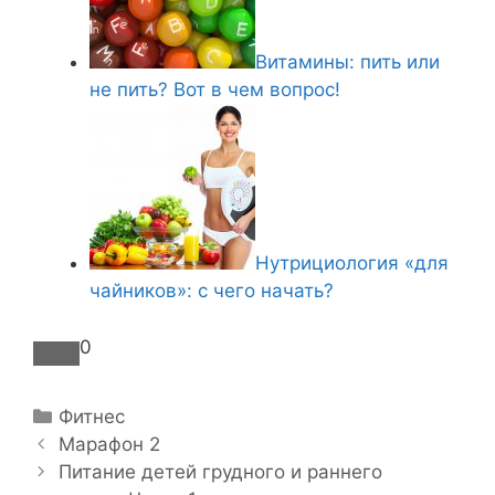
Витамины: пить или
не пить? Вот в чем вопрос!
Нутрициология «для
чайников»: с чего начать?
0
Р
Фитнес
Н
у
Марафон 2
а
б
Питание детей грудного и раннего