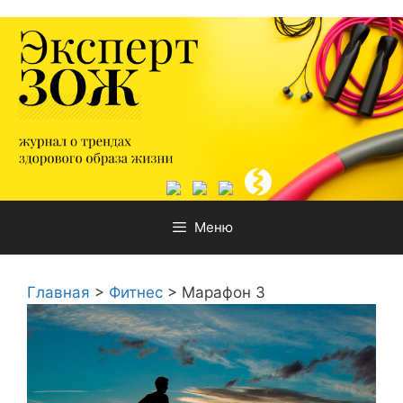
Перейти
к
содержимому
Меню
Главная
>
Фитнес
>
Марафон 3