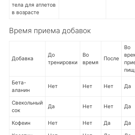
тела для атлетов
в возрасте
Время приема добавок
Во
До
Во
вре
Добавка
После
тренировки
время
при
пищ
Бета-
Нет
Нет
Нет
Да
аланин
Свекольный
Да
Нет
Нет
Да
сок
Кофеин
Нет
Нет
Да
Да