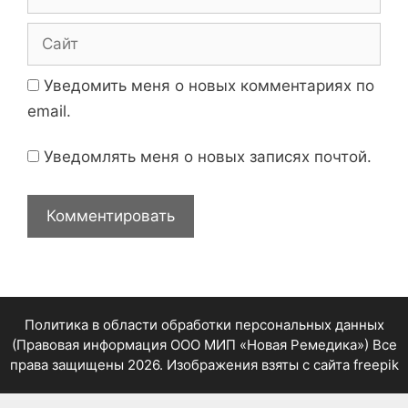
m
a
С
i
а
l
й
Уведомить меня о новых комментариях по
т
email.
Уведомлять меня о новых записях почтой.
Политика в области обработки персональных данных
(Правовая информация ООО МИП «Новая Ремедика»)
Все
права защищены 2026. Изображения взяты с сайта
freepik