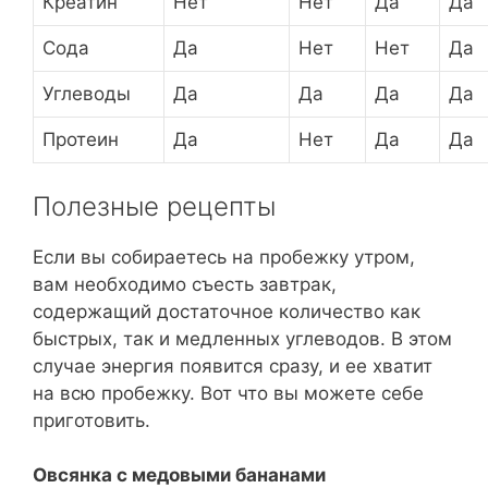
Креатин
Нет
Нет
Да
Да
Сода
Да
Нет
Нет
Да
Углеводы
Да
Да
Да
Да
Протеин
Да
Нет
Да
Да
Полезные рецепты
Если вы собираетесь на пробежку утром,
вам необходимо съесть завтрак,
содержащий достаточное количество как
быстрых, так и медленных углеводов. В этом
случае энергия появится сразу, и ее хватит
на всю пробежку. Вот что вы можете себе
приготовить.
Овсянка с медовыми бананами