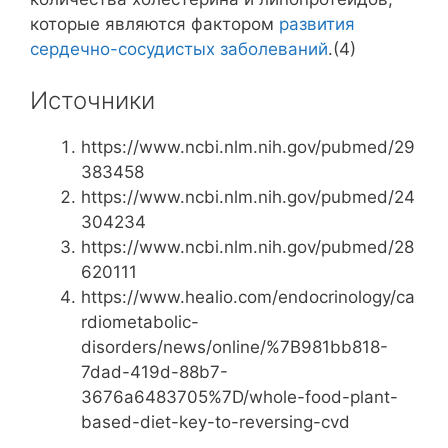
которые являются фактором
развития
сердечно-сосудистых заболеваний
.(4)
Источники
https://www.ncbi.nlm.nih.gov/pubmed/29
383458
https://www.ncbi.nlm.nih.gov/pubmed/24
304234
https://www.ncbi.nlm.nih.gov/pubmed/28
620111
https://www.healio.com/endocrinology/ca
rdiometabolic-
disorders/news/online/%7B981bb818-
7dad-419d-88b7-
3676a6483705%7D/whole-food-plant-
based-diet-key-to-reversing-cvd