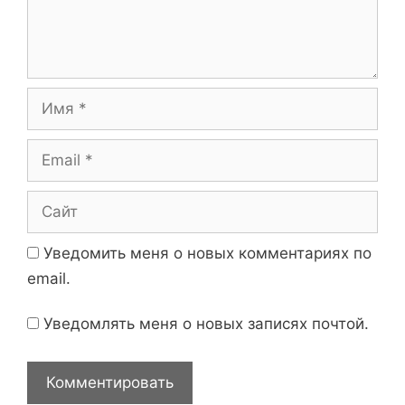
н
и
т
с
а
и
р
и
И
й
м
я
E
m
a
С
i
а
l
й
Уведомить меня о новых комментариях по
т
email.
Уведомлять меня о новых записях почтой.